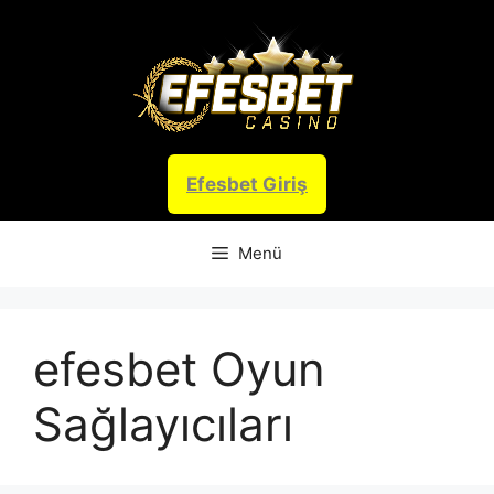
İçeriğe
atla
Efesbet Giriş
Menü
efesbet Oyun
Sağlayıcıları