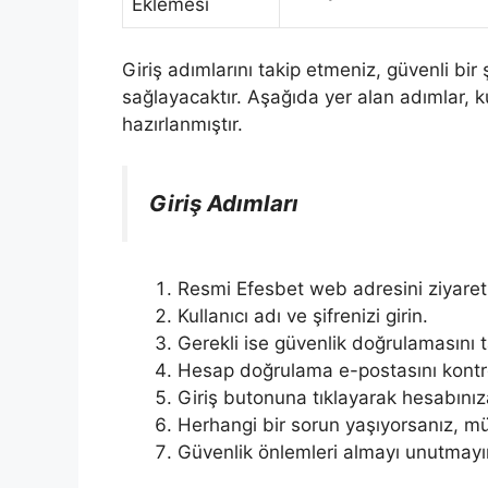
Eklemesi
Giriş adımlarını takip etmeniz, güvenli bir
sağlayacaktır. Aşağıda yer alan adımlar, k
hazırlanmıştır.
Giriş Adımları
Resmi Efesbet web adresini ziyaret
Kullanıcı adı ve şifrenizi girin.
Gerekli ise güvenlik doğrulamasını
Hesap doğrulama e-postasını kontro
Giriş butonuna tıklayarak hesabınız
Herhangi bir sorun yaşıyorsanız, müşt
Güvenlik önlemleri almayı unutmayı