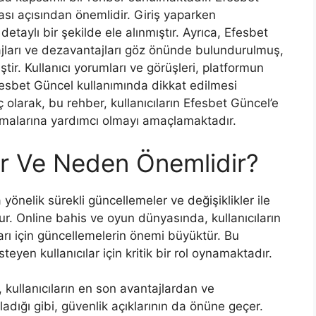
ması açısından önemlidir. Giriş yaparken
etaylı bir şekilde ele alınmıştır. Ayrıca, Efesbet
tajları ve dezavantajları göz önünde bulundurulmuş,
ştir. Kullanıcı yorumları ve görüşleri, platformun
fesbet Güncel kullanımında dikkat edilmesi
olarak, bu rehber, kullanıcıların Efesbet Güncel’e
apmalarına yardımcı olmayı amaçlamaktadır.
r Ve Neden Önemlidir?
na yönelik sürekli güncellemeler ve değişiklikler ile
. Online bahis ve oyun dünyasında, kullanıcıların
arı için güncellemelerin önemi büyüktür. Bu
eyen kullanıcılar için kritik bir rol oynamaktadır.
 kullanıcıların en son avantajlardan ve
dığı gibi, güvenlik açıklarının da önüne geçer.