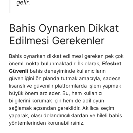
gelir.
Bahis Oynarken Dikkat
Edilmesi Gerekenler
Bahis oynarken dikkat edilmesi gereken pek çok
önemli nokta bulunmaktadır. İlk olarak,
Efesbet
Güvenli
bahis deneyiminde kullanıcıların
güvenliğini ön planda tutmak amacıyla, sadece
lisanslı ve güvenilir platformlarda işlem yapmak
büyük önem arz eder. Bu, hem kullanıcı
bilgilerini korumak için hem de adil oyun
sağlamak açısından gereklidir. Akıllıca seçim
yaparak, olası dolandırıcılıklardan ve hileli bahis
yöntemlerinden korunabilirsiniz.