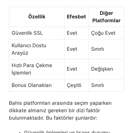
Diğer
Özellik
Efesbet
Platformlar
Güvenlik SSL
Evet
Çoğu Evet
Kullanıcı Dostu
Evet
Sınırlı
Arayüz
Hızlı Para Çekme
Evet
Değişken
İşlemleri
Bonus Olanakları
Çeşitli
Sınırlı
Bahis platformları arasında seçim yaparken
dikkate almanız gereken bir dizi faktör
bulunmaktadır. Bu faktörler şunlardır:
Güvenlik önlemleri ve lisans durumu