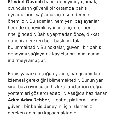
Efesbet Güvenli
bahis deneyimi yaşamak,
oyuncuların güvenli bir ortamda bahis
oynamalarını sağlamak için son derece
önemlidir. Bu adımlar, hem yeni başlayanlar
hem de deneyimli oyuncular için rehber
niteliğindedir. Bahis yapmadan önce, dikkat
etmeniz gereken belli başlı noktalar
bulunmaktadır. Bu noktalar, güvenli bir bahis
deneyimi sağlayarak kayıplarınızı minimuma
indirmeyi amaçlar.
Bahis yaparken çoğu oyuncu, hangi adımları
izlemesi gerektiğini bilmemektedir. Bunun yanı
sıra, bazı oyuncular, hızlı kazançlar için doğru
yöntemleri göz ardı edebilir. Aşağıda hazırlanan
Adım Adım Rehber
, Efesbet platformunda
güvenli bir bahis deneyimi için izlemeniz
gereken adımları kapsamaktadır: