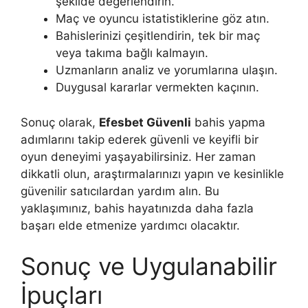
şekilde değerlendirin.
Maç ve oyuncu istatistiklerine göz atın.
Bahislerinizi çeşitlendirin, tek bir maç
veya takıma bağlı kalmayın.
Uzmanların analiz ve yorumlarına ulaşın.
Duygusal kararlar vermekten kaçının.
Sonuç olarak,
Efesbet Güvenli
bahis yapma
adımlarını takip ederek güvenli ve keyifli bir
oyun deneyimi yaşayabilirsiniz. Her zaman
dikkatli olun, araştırmalarınızı yapın ve kesinlikle
güvenilir satıcılardan yardım alın. Bu
yaklaşımınız, bahis hayatınızda daha fazla
başarı elde etmenize yardımcı olacaktır.
Sonuç ve Uygulanabilir
İpuçları