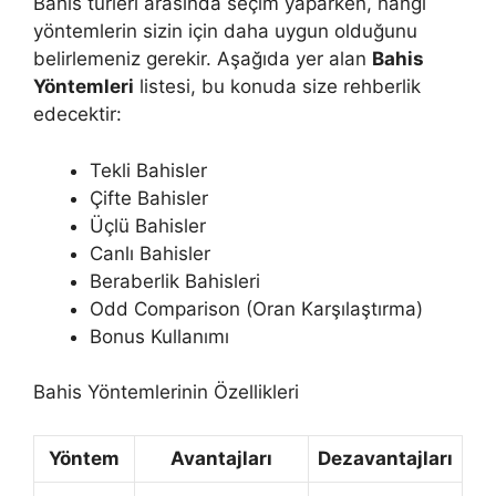
Bahis türleri arasında seçim yaparken, hangi
yöntemlerin sizin için daha uygun olduğunu
belirlemeniz gerekir. Aşağıda yer alan
Bahis
Yöntemleri
listesi, bu konuda size rehberlik
edecektir:
Tekli Bahisler
Çifte Bahisler
Üçlü Bahisler
Canlı Bahisler
Beraberlik Bahisleri
Odd Comparison (Oran Karşılaştırma)
Bonus Kullanımı
Bahis Yöntemlerinin Özellikleri
Yöntem
Avantajları
Dezavantajları