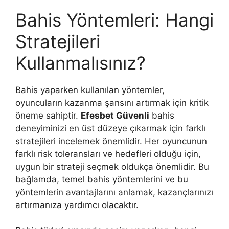
Bahis Yöntemleri: Hangi
Stratejileri
Kullanmalısınız?
Bahis yaparken kullanılan yöntemler,
oyuncuların kazanma şansını artırmak için kritik
öneme sahiptir.
Efesbet Güvenli
bahis
deneyiminizi en üst düzeye çıkarmak için farklı
stratejileri incelemek önemlidir. Her oyuncunun
farklı risk toleransları ve hedefleri olduğu için,
uygun bir strateji seçmek oldukça önemlidir. Bu
bağlamda, temel bahis yöntemlerini ve bu
yöntemlerin avantajlarını anlamak, kazançlarınızı
artırmanıza yardımcı olacaktır.