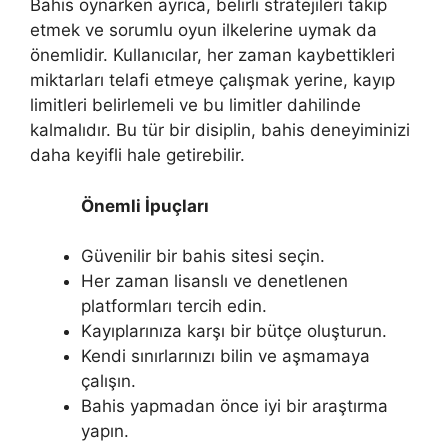
Bahis oynarken ayrıca, belirli stratejileri takip
etmek ve sorumlu oyun ilkelerine uymak da
önemlidir. Kullanıcılar, her zaman kaybettikleri
miktarları telafi etmeye çalışmak yerine, kayıp
limitleri belirlemeli ve bu limitler dahilinde
kalmalıdır. Bu tür bir disiplin, bahis deneyiminizi
daha keyifli hale getirebilir.
Önemli İpuçları
Güvenilir bir bahis sitesi seçin.
Her zaman lisanslı ve denetlenen
platformları tercih edin.
Kayıplarınıza karşı bir bütçe oluşturun.
Kendi sınırlarınızı bilin ve aşmamaya
çalışın.
Bahis yapmadan önce iyi bir araştırma
yapın.