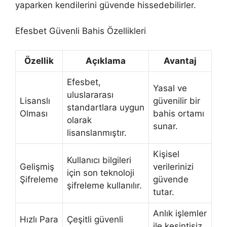
yaparken kendilerini güvende hissedebilirler.
Efesbet Güvenli Bahis Özellikleri
Özellik
Açıklama
Avantaj
Efesbet,
Yasal ve
uluslararası
Lisanslı
güvenilir bir
standartlara uygun
Olması
bahis ortamı
olarak
sunar.
lisanslanmıştır.
Kişisel
Kullanıcı bilgileri
Gelişmiş
verilerinizi
için son teknoloji
Şifreleme
güvende
şifreleme kullanılır.
tutar.
Anlık işlemler
Hızlı Para
Çeşitli güvenli
ile kesintisiz