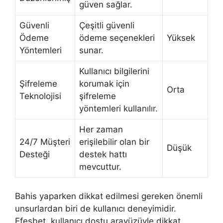
güven sağlar.
Güvenli
Çeşitli güvenli
Ödeme
ödeme seçenekleri
Yüksek
Yöntemleri
sunar.
Kullanıcı bilgilerini
Şifreleme
korumak için
Orta
Teknolojisi
şifreleme
yöntemleri kullanılır.
Her zaman
24/7 Müşteri
erişilebilir olan bir
Düşük
Desteği
destek hattı
mevcuttur.
Bahis yaparken dikkat edilmesi gereken önemli
unsurlardan biri de kullanıcı deneyimidir.
Efesbet, kullanıcı dostu arayüzüyle dikkat