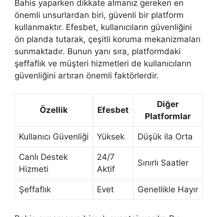
Bahis yaparken dikkate almanız gereken en
önemli unsurlardan biri, güvenli bir platform
kullanmaktır. Efesbet, kullanıcıların güvenliğini
ön planda tutarak, çeşitli koruma mekanizmaları
sunmaktadır. Bunun yanı sıra, platformdaki
şeffaflık ve müşteri hizmetleri de kullanıcıların
güvenliğini artıran önemli faktörlerdir.
Diğer
Özellik
Efesbet
Platformlar
Kullanıcı Güvenliği
Yüksek
Düşük ila Orta
Canlı Destek
24/7
Sınırlı Saatler
Hizmeti
Aktif
Şeffaflık
Evet
Genellikle Hayır