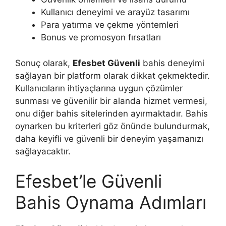
Kullanıcı deneyimi ve arayüz tasarımı
Para yatırma ve çekme yöntemleri
Bonus ve promosyon fırsatları
Sonuç olarak,
Efesbet Güvenli
bahis deneyimi
sağlayan bir platform olarak dikkat çekmektedir.
Kullanıcıların ihtiyaçlarına uygun çözümler
sunması ve güvenilir bir alanda hizmet vermesi,
onu diğer bahis sitelerinden ayırmaktadır. Bahis
oynarken bu kriterleri göz önünde bulundurmak,
daha keyifli ve güvenli bir deneyim yaşamanızı
sağlayacaktır.
Efesbet’le Güvenli
Bahis Oynama Adımları