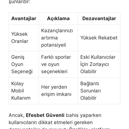
şunlardır:
Avantajlar
Açıklama
Dezavantajlar
Kazançlarınızı
Yüksek
artırma
Yüksek Rekabet
Oranlar
potansiyeli
Geniş
Farklı sporlar
Eski Kullanıcılar
Oyun
ve oyun
İçin Zorlayıcı
Seçeneği
seçenekleri
Olabilir
Kolay
Bağlantı
Her yerden
Mobil
Sorunları
erişim imkanı
Kullanım
Olabilir
Ancak,
Efesbet Güvenli
bahis yaparken
kullanıcıların dikkat etmeleri gereken