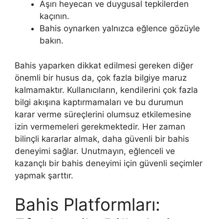
Aşırı heyecan ve duygusal tepkilerden
kaçının.
Bahis oynarken yalnızca eğlence gözüyle
bakın.
Bahis yaparken dikkat edilmesi gereken diğer
önemli bir husus da, çok fazla bilgiye maruz
kalmamaktır. Kullanıcıların, kendilerini çok fazla
bilgi akışına kaptırmamaları ve bu durumun
karar verme süreçlerini olumsuz etkilemesine
izin vermemeleri gerekmektedir. Her zaman
bilinçli kararlar almak, daha güvenli bir bahis
deneyimi sağlar. Unutmayın, eğlenceli ve
kazançlı bir bahis deneyimi için güvenli seçimler
yapmak şarttır.
Bahis Platformları: