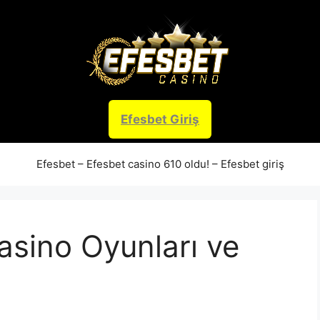
Efesbet Giriş
Efesbet – Efesbet casino 610 oldu! – Efesbet giriş
asino Oyunları ve
i