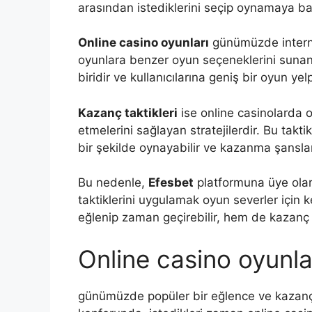
arasından istediklerini seçip oynamaya baş
Online casino oyunları
günümüzde interne
oyunlara benzer oyun seçeneklerini sunan
biridir ve kullanıcılarına geniş bir oyun y
Kazanç taktikleri
ise online casinolarda 
etmelerini sağlayan stratejilerdir. Bu takti
bir şekilde oynayabilir ve kazanma şansların
Bu nedenle,
Efesbet
platformuna üye olar
taktiklerini uygulamak oyun severler için k
eğlenip zaman geçirebilir, hem de kazanç 
Online casino oyunla
günümüzde popüler bir eğlence ve kazanç ka