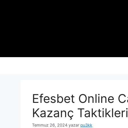
İçeriğe
atla
Efesbet Online C
Kazanç Taktikler
Temmuz 26, 2024
yazar
qu3kk