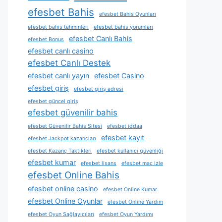
efesbet Bahis
efesbet Bahis Oyunları
efesbet bahis tahminleri
efesbet bahis yorumları
efesbet Canlı Bahis
efesbet Bonus
efesbet canlı casino
efesbet Canlı Destek
efesbet canlı yayın
efesbet Casino
efesbet giriş
efesbet giriş adresi
efesbet güncel giriş
efesbet güvenilir bahis
efesbet Güvenilir Bahis Sitesi
efesbet iddaa
efesbet kayıt
efesbet Jackpot kazançları
efesbet Kazanç Taktikleri
efesbet kullanıcı güvenliği
efesbet kumar
efesbet lisans
efesbet maç izle
efesbet Online Bahis
efesbet online casino
efesbet Online Kumar
efesbet Online Oyunlar
efesbet Online Yardım
efesbet Oyun Sağlayıcıları
efesbet Oyun Yardımı