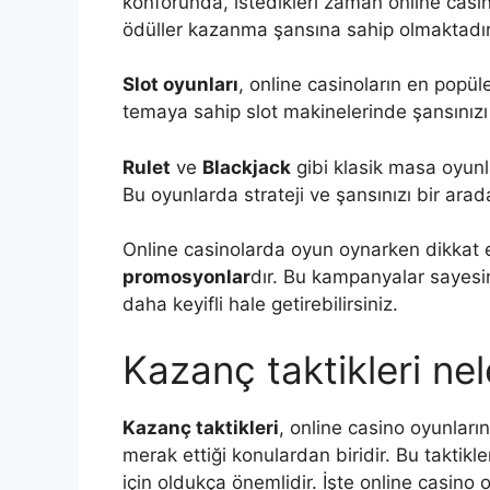
konforunda, istedikleri zaman online casi
ödüller kazanma şansına sahip olmaktadır
Slot oyunları
, online casinoların en popüle
temaya sahip slot makinelerinde şansınızı 
Rulet
ve
Blackjack
gibi klasik masa oyunla
Bu oyunlarda strateji ve şansınızı bir arad
Online casinolarda oyun oynarken dikkat
promosyonlar
dır. Bu kampanyalar sayesin
daha keyifli hale getirebilirsiniz.
Kazanç taktikleri nel
Kazanç taktikleri
, online casino oyunları
merak ettiği konulardan biridir. Bu takti
için oldukça önemlidir. İşte online casino 