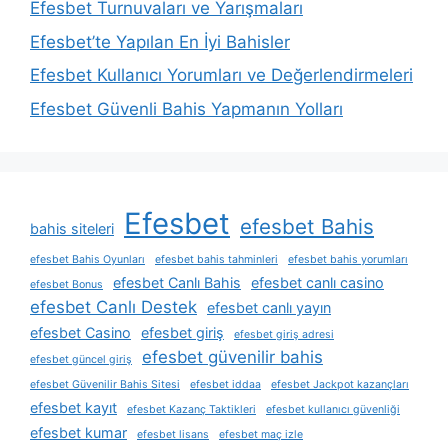
Efesbet Turnuvaları ve Yarışmaları
Efesbet’te Yapılan En İyi Bahisler
Efesbet Kullanıcı Yorumları ve Değerlendirmeleri
Efesbet Güvenli Bahis Yapmanın Yolları
Efesbet
efesbet Bahis
bahis siteleri
efesbet Bahis Oyunları
efesbet bahis tahminleri
efesbet bahis yorumları
efesbet Canlı Bahis
efesbet canlı casino
efesbet Bonus
efesbet Canlı Destek
efesbet canlı yayın
efesbet Casino
efesbet giriş
efesbet giriş adresi
efesbet güvenilir bahis
efesbet güncel giriş
efesbet Güvenilir Bahis Sitesi
efesbet iddaa
efesbet Jackpot kazançları
efesbet kayıt
efesbet Kazanç Taktikleri
efesbet kullanıcı güvenliği
efesbet kumar
efesbet lisans
efesbet maç izle